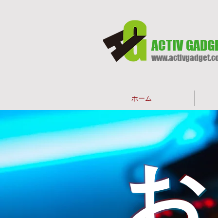
ACTIV GADG
www.activgadget.c
ホーム
お