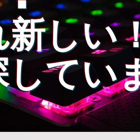
れ新しい
探してい
。