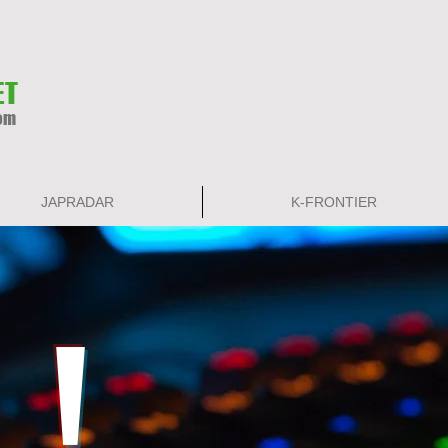
ET
om
JAPRADAR
K-FRONTIER
！