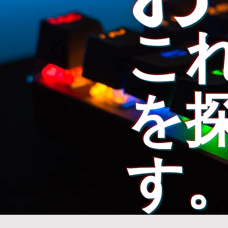
こ
​を
す